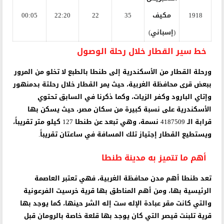
1918
مكيف
35
22
22:20
00:05
(إسباني)
خط سير القطار خلال رحلة الوصول
ورحلة القطار من الأسكندرية إلى طنطا بالطبع لا تخلو من المرور
ببعض قرى محافظة الغربية، حيث يمر القطار خلال رحلتة بدمنهور
وإتاي البارود وكفر الزيات، وكما ذكرنا في السابق تحتوي
الأسكندرية على نسبة كبيرة من سكان مصر، حيث يسكن بها
قرابة الـ 4187509 نسمة، وهي تبعد عن طنطا 127 كيلو متر تقريباً،
ويستطيع القطار إجتياز تلك المسافة في ساعتان تقريباً.
أهم ما تتميز به مدينة طنطا
تعد طنطا أهم مدن محافظة الغربية، فهي تعتبر العاصمة
الرئيسية بها، ومن أهم المناطق بها قرية خرسيت الفرعونية
والتي كانت مقر عبادة الإله ست إله الشر حينها، كما يوجد بها
قرية تلبنت قيصر التي كان يوجد بها قلعة خاصة بالرومان قبل