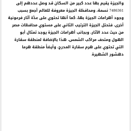
والجيزة يقيم بها عدد كبير من السكان قد وصل عددهم إلى
7486361 نسمة، ومحافظة الجيزة معروفة للعالم أجمع بسبب
وجود أهرامات الجيزة بها، كما أنها تحتوي على عدَّة آثار فرعونية
أخرى، فتحتل الجيزة الترتيب الثاني على مستوي محافظات مصر
من حيث عدد الآثار، وبجانب أهرامات الجيزة يوجد تمثال أبو
الهول ومتحف مراكب الشمس، هذا بالإضافة لمنطقة سقارة
التي تحتوي على هرم سقارة المدرج، وأيضاً منطقة هرما
دهشور الشهيرة.