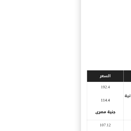
السعر
192.4
نية
114.4
جنية مصرى
107.12