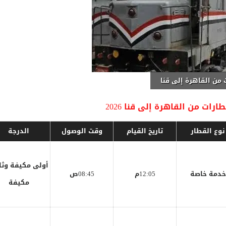
 من القاهرة إلى قنا
رات من القاهرة إلى قنا 2026
نوع القطار
تاريخ القيام
وقت الوصول
الدرجة
أولى مكيفة وثا
خدمة خاصة
12:05م
08:45ص
مكيفة