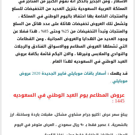
الاسعار ، ومن الجدير بالذكر انه تقوم الكثير من المتاجر في
المملكة العربية السعودية بتنزيل العديد من التخفيضات للسلع
والمنتجات الخاصة بها احتفالا باليوم الوطني في المملكة ،
وتشمل تلك العروض تخفيضات هائلة على عدد هائل من السلع
والمنتجات وتبدأ التخفيضات من 25% وحتى 85% ، هذا فضلا عن
وجود العديد من الهدايا والعروض المجانية ، ومن القطاعات
التي تشملها العروض المطاعم ووالاسواق الفنادق والرجلات
والنوادي والملابس وغيرها ، والان اليكم قائمة بكافة عروض
العيد الوطني في السعوديه لهذا العام .
قد يهمك :
أسعار باقات موبايلي فايبر الجديدة 2020 عروض
موبايلي
.
عروض المطاعم يوم العيد الوطني في السعوديه
1445 :
يبلغ سعر عرض 1كليو جرام مشاوي مشكل، مقبلات باردة وساخنة، ارز
بالشعرية، ٤ عصير فقط بـ ٩٠ ريال سعودي ، العرض متوفر في اليوم