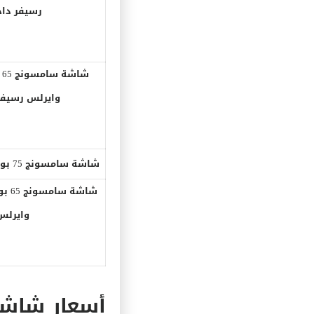
رسيفر داخ
وايرلس رسيفر
شاشة سامسونج 75 بوصة عادية دقة آلترا اتش دى ، LED
وايرلس
أسعار شاشات