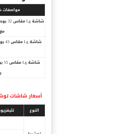
مواصفات ش
مع 
ر
أسعار شاشات توشي
النوع
تليفزي