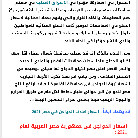
استقرار في اسعارها مؤخرا في
الاسواق المحلية
في معظم
محافظات جمهورية مصر العربية ، وهذا ما قد تم اعلانه في مركز
دعم المعلومات واتخاذ القرار والذي يقوم بحملا احصائية لاسعار
السلع في المحافظات لتوفير كافة السلع الغذائية للمواطنين
طوال شهر رمضان المبارك ولمواجهة فيروس كورونا المستجد
والذي انتشر مؤخرا في انحاء البلاد .
ومن الجدير بالذكر انه قد سجلت محافظة شمال سيناء اقل سعرا
لكيلو الدجاج بينما سجلت محافظات الاقصر والوادي الجديد
والبحر الاحمر اعلى سعر لكيلو الدجاج كما سيلي توضيحه في
الاسطر القادمة ، ومن جانب اخر فقد ذكرت الغرفة التجارية
لشعبة ثروة الدواجن في محافظة القاهرة انه قد ارتفع انتاج
مصر للدواجن الى حوالي مليار دجاجة لكل عام عن طريق المزارع
والبيوت الريفية فيما يسمى بفراخ التسمين البيضاء .
قد يهمك أيضاً :
اسعار اعلاف الدواجن في مصر 2021
اسعار الدواجن في جمهورية مصر العربية لعام
2021 :