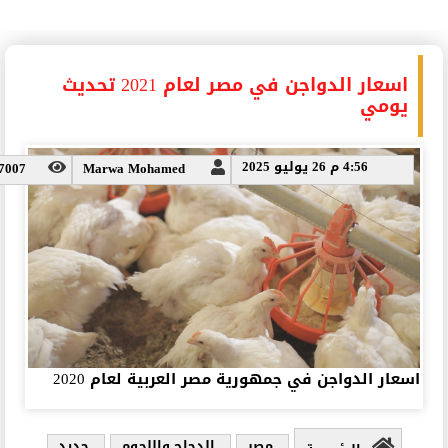
اسعار الدواجن في مصر لعام 2021 تحديث
يومي
4:56 م 26 يوليو 2025
7007
Marwa Mohamed
اسعار الدواجن في جمهورية مصر العربية لعام 2020
مصر
الدجاج واللحوم
جديد