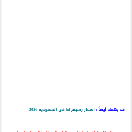
قد يهمك أيضاً :
اسعار رسيفر hd فى السعوديه 2026