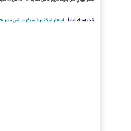
سعر بوباي صن بلوك كريم عامل حماية 80 – 50 مل 95 جنيه
قد يهمك أيضاً :
اسعار فيكتوريا سيكريت في مصر 2026