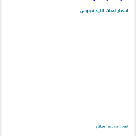
قد يهمك أيضاً معرفة :
اسعار لمبات الليد فينوس
access point اسعار