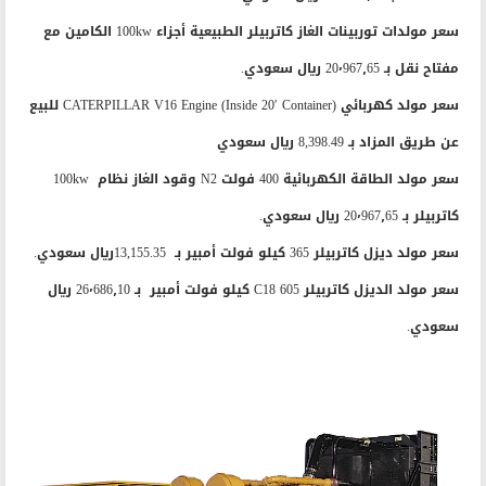
سعر مولدات توربينات الغاز كاتربيلر الطبيعية أجزاء 100kw الكامين مع
مفتاح نقل بـ 20٬967٫65 ريال سعودي.
سعر مولد كهربائي CATERPILLAR V16 Engine (Inside 20′ Container) للبيع
عن طريق المزاد بـ 8,398.49 ريال سعودي
سعر مولد الطاقة الكهربائية 400 فولت N2 وقود الغاز نظام 100kw
كاتربيلر بـ 20٬967٫65 ريال سعودي.
سعر مولد ديزل كاتربيلر 365 كيلو فولت أمبير بـ 13,155.35ريال سعودي.
سعر مولد الديزل كاتربيلر C18 605 كيلو فولت أمبير بـ 26٬686٫10 ريال
سعودي.