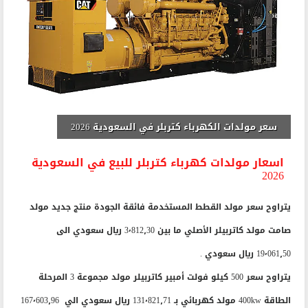
سعر مولدات الكهرباء كتربلر في السعودية 2026
اسعار مولدات كهرباء كتربلر للبيع في السعودية
2026
يتراوح سعر مولد القطط المستخدمة فائقة الجودة منتج جديد مولد
صامت مولد كاتربيلر الأصلي ما بين 3٬812٫30 ريال سعودي الى
19٬061٫50 ريال سعودي .
يتراوح سعر 500 كيلو فولت أمبير كاتربيلر مولد مجموعة 3 المرحلة
الطاقة 400kw مولد كهربائي بـ 131٬821٫71 ريال سعودي الي 167٬603٫96