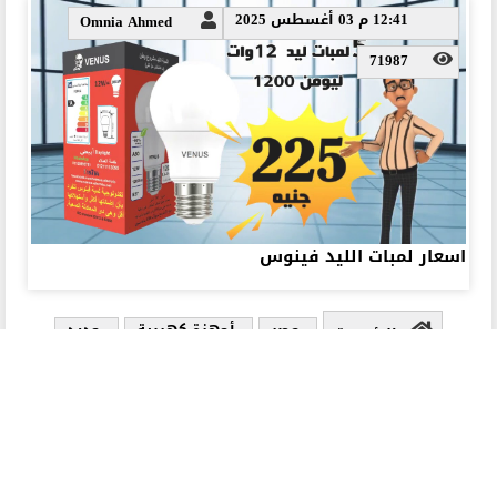
12:41 م 03 أغسطس 2025
Omnia Ahmed
71987
اسعار لمبات الليد فينوس
مصر
أجهزة كهربية
جديد
الرئيسية
ذات صلة