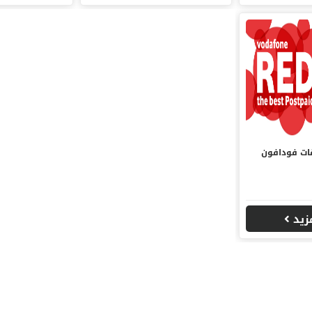
قات فودافون
مزيد