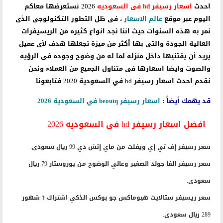
احدث
اسعار
رسيفر hd فى السعوديه
2026
نستعرضها معاكم
اليوم عبر موقع
عالم الاسعار
، فى ظل التطور التكنولوجى الذى
نمر به هذه السنوات حيث اننا نجد انواع كثيره من الريسيفرات
العالية الجودة والتى بها أكثر من ميزة تجعلها هدف لأى عميل
يريد أن يقتنيها داخل منزله لما له من وضوح وجوده فى الرؤيه
والصوت وايضا اسعارها فى متناول الجميع من العملاء ونحن
نقدم احدث اسعار رسيفر hd في السعودية 2020 فتابعونا.
قد يهمك أيضاً :
اسعار رسيفر beoutq في السعودية 2026
افضل اسعار رسيفر hd فى السعوديه 2026
سعر رسيفر إف تي إي ويفلت من ماي إتش دي 99 ريال سعودى.
سعر رسيفر الفا جولد الصغير وعالي الوضوح من يوروستار 79 ريال
سعودى.
سعر ريسيفر ستالايت هيوماكس جو بوكس الذكي اشتراك ٦ شهور
289 ريال سعودى.